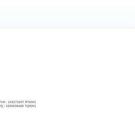
TVH : 103273207 RT0001
VQ : 1000638486 TQ0001