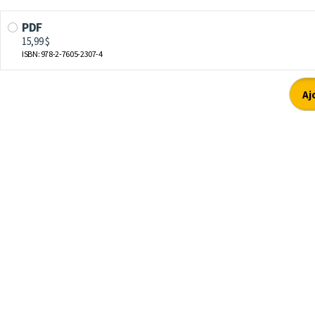
PDF
15,99 $
ISBN: 978-2-7605-2307-4
Aj