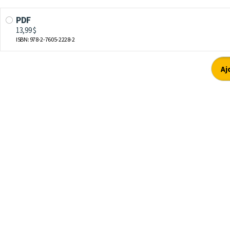
PDF
13,99 $
ISBN: 978-2-7605-2228-2
Aj