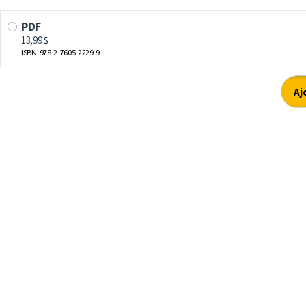
PDF
13,99 $
ISBN: 978-2-7605-2229-9
Aj