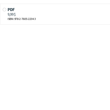
PDF
9,99 $
ISBN: 978-2-7605-2234-3