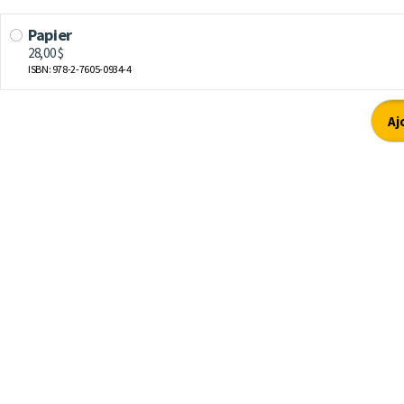
Papier
28,00 $
ISBN: 978-2-7605-0934-4
Aj