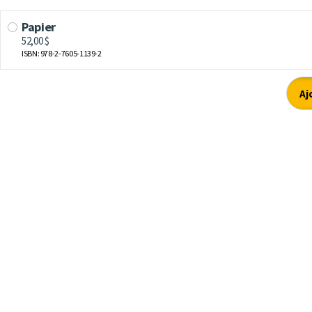
Papier
52,00 $
ISBN: 978-2-7605-1139-2
Aj