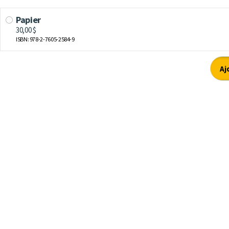
Papier
30,00 $
ISBN: 978-2-7605-2584-9
Aj