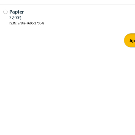
Papier
32,00 $
ISBN: 978-2-7605-2705-8
Aj