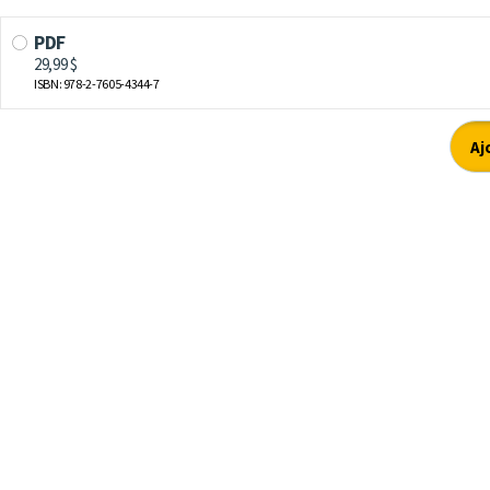
PDF
29,99 $
ISBN: 978-2-7605-4344-7
Aj