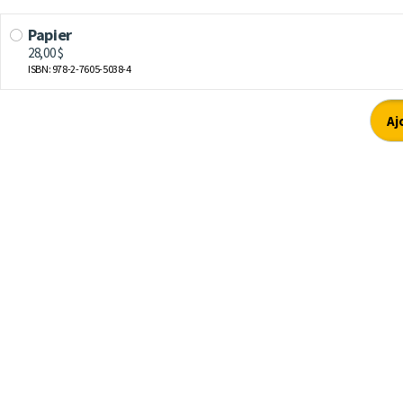
Papier
28,00 $
ISBN: 978-2-7605-5038-4
Aj