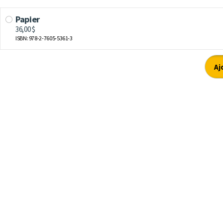
Papier
36,00 $
ISBN: 978-2-7605-5361-3
Aj