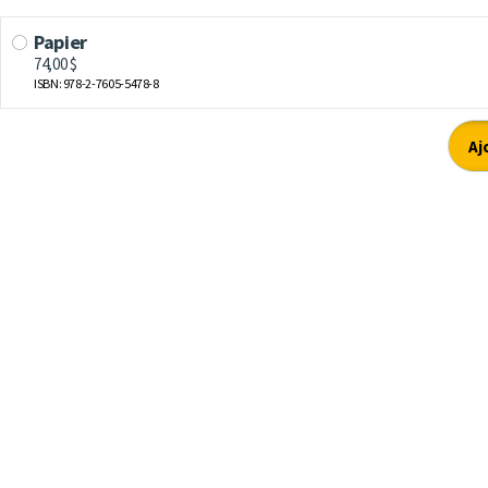
Papier
74,00 $
ISBN: 978-2-7605-5478-8
Aj